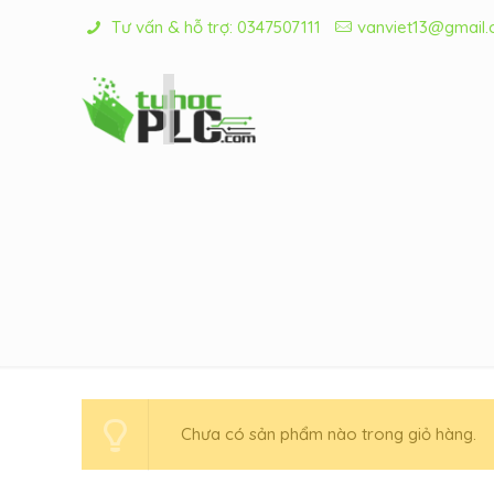
Tư vấn & hỗ trợ:
0347507111
vanviet13@gmail
Chưa có sản phẩm nào trong giỏ hàng.