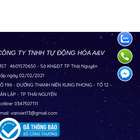
CÔNG TY TNHH TỰ ĐỘNG HÓA A&V
ST : 4601570650 - Sở KH&ĐT TP Thái Nguyên
ấp ngày 02/02/2021
Ố 196 - ĐƯỜNG THANH NIÊN XUNG PHONG - TỔ 12 -
ÂN LẬP - TP THÁI NGUYÊN
otline: 0347507111
mail: vanviet13@gmail.com