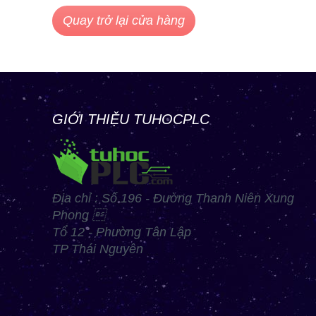
Quay trở lại cửa hàng
GIỚI THIỆU TUHOCPLC
Địa chỉ : Số 196 - Đường Thanh Niên Xung
Phong 
Tổ 12 - Phường Tân Lập
TP Thái Nguyên