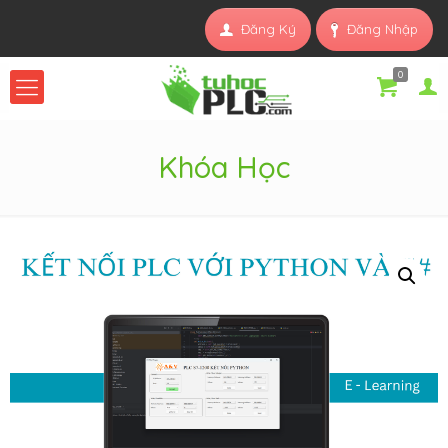
Đăng Ký
Đăng Nhập
0
Khóa Học