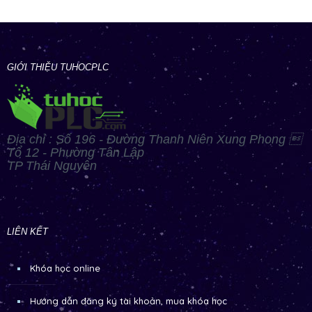
GIỚI THIỆU TUHOCPLC
Địa chỉ : Số 196 - Đường Thanh Niên Xung Phong 
Tổ 12 - Phường Tân Lập
TP Thái Nguyên
LIÊN KẾT
Khóa học online
Hướng dẫn đăng ký tài khoản, mua khóa học