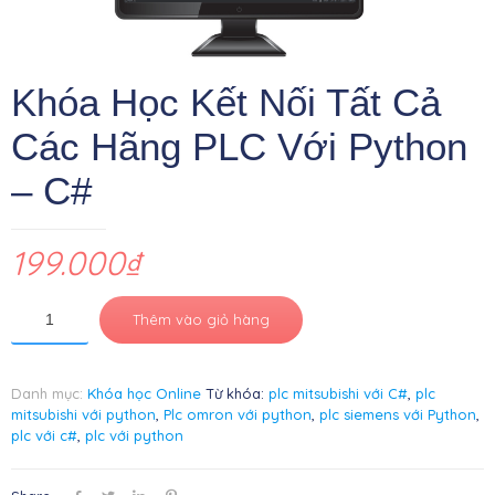
Khóa Học Kết Nối Tất Cả
Các Hãng PLC Với Python
– C#
199.000
₫
Thêm vào giỏ hàng
Danh mục:
Khóa học Online
Từ khóa:
plc mitsubishi với C#
,
plc
mitsubishi với python
,
Plc omron với python
,
plc siemens với Python
,
plc với c#
,
plc với python