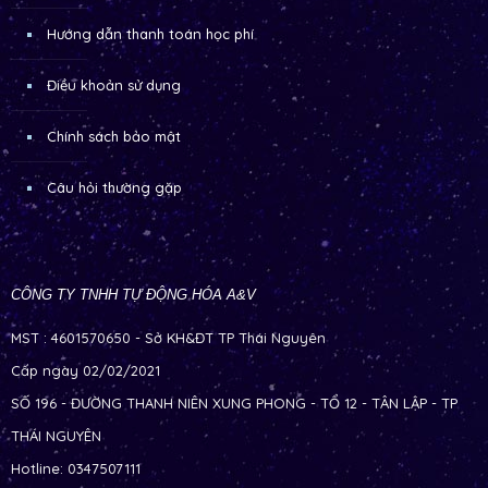
Hướng dẫn thanh toán học phí
Điều khoản sử dụng
Chính sách bảo mật
Câu hỏi thường gặp
CÔNG TY TNHH TỰ ĐỘNG HÓA A&V
MST : 4601570650 - Sở KH&ĐT TP Thái Nguyên
Cấp ngày 02/02/2021
SỐ 196 - ĐƯỜNG THANH NIÊN XUNG PHONG - TỔ 12 - TÂN LẬP - TP
THÁI NGUYÊN
Hotline: 0347507111