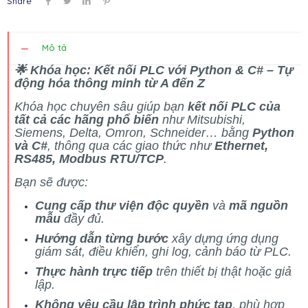
Share
Mô tả
🌟 Khóa học: Kết nối PLC với Python & C# – Tự
động hóa thông minh từ A đến Z
Khóa học chuyên sâu giúp bạn
kết nối PLC của
tất cả các hãng phổ biến
như Mitsubishi,
Siemens, Delta, Omron, Schneider… bằng
Python
và C#
, thông qua các giao thức như
Ethernet,
RS485, Modbus RTU/TCP
.
Bạn sẽ được:
Cung cấp thư viện độc quyền
và
mã nguồn
mẫu
đầy đủ.
Hướng dẫn từng bước
xây dựng ứng dụng
giám sát, điều khiển, ghi log, cảnh báo từ PLC.
Thực hành trực tiếp
trên thiết bị thật hoặc giả
lập.
Không yêu cầu lập trình phức tạp
, phù hợp