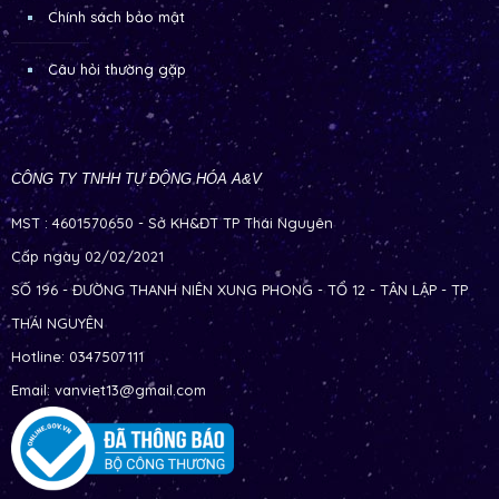
Chính sách bảo mật
Câu hỏi thường gặp
CÔNG TY TNHH TỰ ĐỘNG HÓA A&V
MST : 4601570650 - Sở KH&ĐT TP Thái Nguyên
Cấp ngày 02/02/2021
SỐ 196 - ĐƯỜNG THANH NIÊN XUNG PHONG - TỔ 12 - TÂN LẬP - TP
THÁI NGUYÊN
Hotline: 0347507111
Email: vanviet13@gmail.com