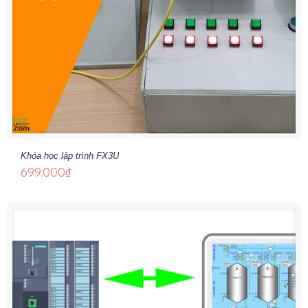
Khóa học lập trình FX3U
699.000
₫