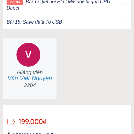
Bài 17: kết nối PLC Mitsubishi qua CPU
Học thử
Direct
Bài 18: Save data To USB
Giảng viên
Văn Việt Nguyễn
2204
199.000
₫