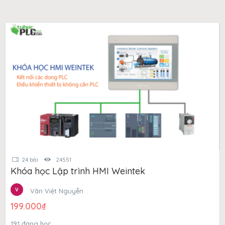
24 bài
24551
Khóa học Lập trình HMI Weintek
Văn Việt Nguyễn
199.000
₫
191 đang học