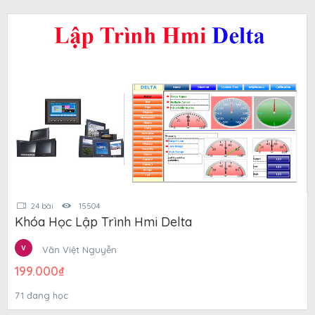
24 bài
15504
Khóa Học Lập Trình Hmi Delta
Văn Việt Nguyễn
199.000
₫
71 đang học