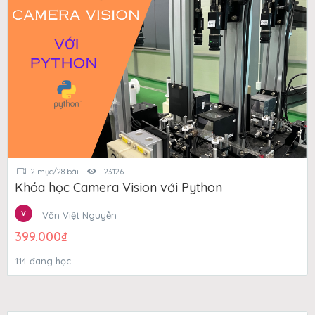
2 mục/28 bài
23126
Khóa học Camera Vision với Python
Văn Việt Nguyễn
399.000
₫
114 đang học