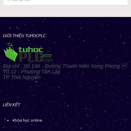
GIỚI THIỆU TUHOCPLC
Địa chỉ : Số 196 - Đường Thanh Niên Xung Phong 
Tổ 12 - Phường Tân Lập
TP Thái Nguyên
LIÊN KẾT
Khóa học online