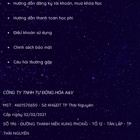
Hướng dẫn đăng ký tài khoản, mua khóa học
Hướng dẫn thanh toán học phí
Điều khoản sử dụng
Chính sách bảo mật
Câu hỏi thường gặp
CÔNG TY TNHH TỰ ĐỘNG HÓA A&V
MST : 4601570650 - Sở KH&ĐT TP Thái Nguyên
Cấp ngày 02/02/2021
SỐ 196 - ĐƯỜNG THANH NIÊN XUNG PHONG - TỔ 12 - TÂN LẬP - TP
THÁI NGUYÊN