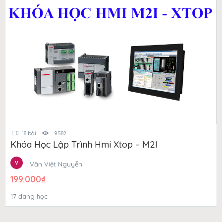
18 bài
9582
Khóa Học Lập Trình Hmi Xtop – M2I
Văn Việt Nguyễn
199.000
₫
17 đang học