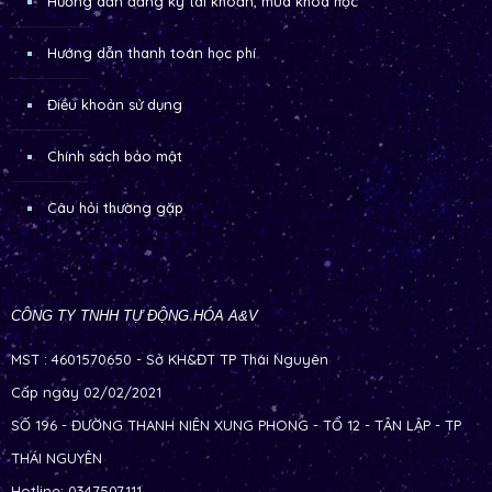
Hướng dẫn đăng ký tài khoản, mua khóa học
Hướng dẫn thanh toán học phí
Điều khoản sử dụng
Chính sách bảo mật
Câu hỏi thường gặp
CÔNG TY TNHH TỰ ĐỘNG HÓA A&V
MST : 4601570650 - Sở KH&ĐT TP Thái Nguyên
Cấp ngày 02/02/2021
SỐ 196 - ĐƯỜNG THANH NIÊN XUNG PHONG - TỔ 12 - TÂN LẬP - TP
THÁI NGUYÊN
Hotline: 0347507111