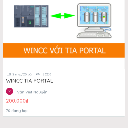
2 mục/25 bài
26233
WINCC TIA PORTAL
Văn Việt Nguyễn
200.000
₫
70 đang học