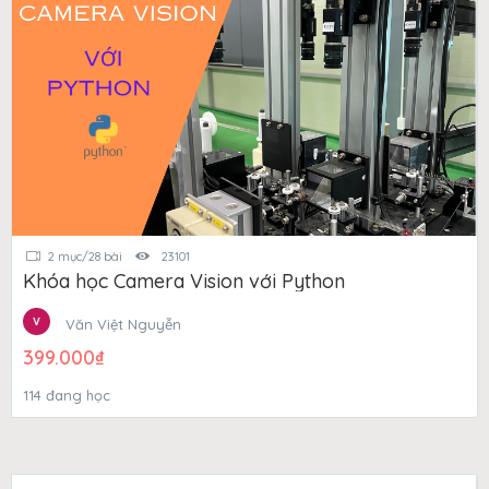
2 mục/28 bài
23101
Khóa học Camera Vision với Python
Văn Việt Nguyễn
399.000
₫
114 đang học