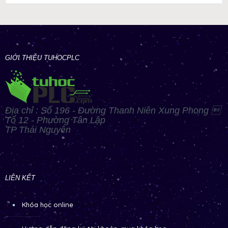
GIỚI THIỆU TUHOCPLC
Địa chỉ : Số 196 - Đường Thanh Niên Xung Phong 
Tổ 12 - Phường Tân Lập
TP Thái Nguyên
LIÊN KẾT
Khóa học online