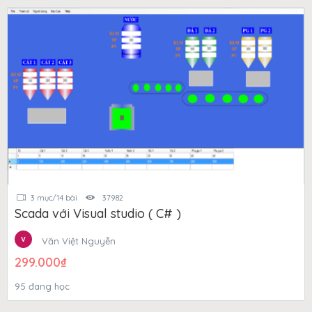
3 mục/14 bài
37982
Scada với Visual studio ( C# )
Văn Việt Nguyễn
299.000
₫
95 đang học