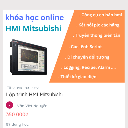
25 bài
17195
Lập trình HMI Mitsubishi
Văn Việt Nguyễn
350.000
₫
89 đang học